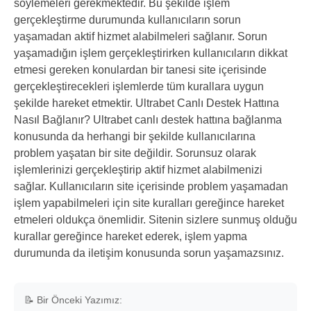
söylemeleri gerekmektedir. Bu şekilde işlem
gerçekleştirme durumunda kullanıcıların sorun
yaşamadan aktif hizmet alabilmeleri sağlanır. Sorun
yaşamadığın işlem gerçekleştirirken kullanıcıların dikkat
etmesi gereken konulardan bir tanesi site içerisinde
gerçekleştirecekleri işlemlerde tüm kurallara uygun
şekilde hareket etmektir. Ultrabet Canlı Destek Hattına
Nasıl Bağlanır? Ultrabet canlı destek hattına bağlanma
konusunda da herhangi bir şekilde kullanıcılarına
problem yaşatan bir site değildir. Sorunsuz olarak
işlemlerinizi gerçekleştirip aktif hizmet alabilmenizi
sağlar. Kullanıcıların site içerisinde problem yaşamadan
işlem yapabilmeleri için site kuralları gereğince hareket
etmeleri oldukça önemlidir. Sitenin sizlere sunmuş olduğu
kurallar gereğince hareket ederek, işlem yapma
durumunda da iletişim konusunda sorun yaşamazsınız.
📝 Bir Önceki Yazımız: