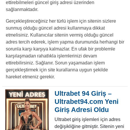
ettirebilmeleri güncel giriş adresi üzerinden
sağlanmaktadır.
Gerçekleştireceğiniz her türlü işlem için sitenin sizlere
sunmuş olduğu güncel adresi kullanmaya dikkat
etmelisiniz. Kullanıcılar sitenin vermiş olduğu güncel
adres tercih ederek, işlem yapma durumunda herhangi bir
sorunla karşı karşıya kalmazlar. En ufak bir problemle
karşılaşmadan rahatlıkla işlemlerinizi devam
ettirebilirsiniz. Sağlanır. Sorun yaşamadan işlem
gerçekleştirmek için site kurallarına uygun şekilde
hareket etmeniz gerekir.
Ultrabet 94 Giriş –
Ultrabet94.com Yeni
Giriş Adresi Oldu
Ultrabet giriş işlemleri için adres
değişikliğine gitmiştir. Sitenin yeni