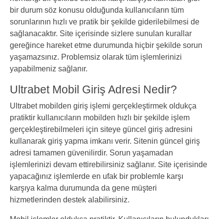
bir durum söz konusu olduğunda kullanıcıların tüm
sorunlarının hızlı ve pratik bir şekilde giderilebilmesi de
sağlanacaktır. Site içerisinde sizlere sunulan kurallar
gereğince hareket etme durumunda hiçbir şekilde sorun
yaşamazsınız. Problemsiz olarak tüm işlemlerinizi
yapabilmeniz sağlanır.
Ultrabet Mobil Giriş Adresi Nedir?
Ultrabet mobilden giriş işlemi gerçekleştirmek oldukça
pratiktir kullanıcıların mobilden hızlı bir şekilde işlem
gerçekleştirebilmeleri için siteye güncel giriş adresini
kullanarak giriş yapma imkanı verir. Sitenin güncel giriş
adresi tamamen güvenilirdir. Sorun yaşamadan
işlemlerinizi devam ettirebilirsiniz sağlanır. Site içerisinde
yapacağınız işlemlerde en ufak bir problemle karşı
karşıya kalma durumunda da gene müşteri
hizmetlerinden destek alabilirsiniz.