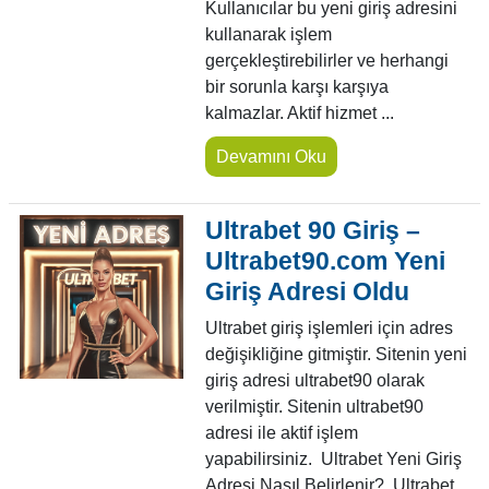
Kullanıcılar bu yeni giriş adresini
kullanarak işlem
gerçekleştirebilirler ve herhangi
bir sorunla karşı karşıya
kalmazlar. Aktif hizmet ...
Devamını Oku
Ultrabet 90 Giriş –
Ultrabet90.com Yeni
Giriş Adresi Oldu
Ultrabet giriş işlemleri için adres
değişikliğine gitmiştir. Sitenin yeni
giriş adresi ultrabet90 olarak
verilmiştir. Sitenin ultrabet90
adresi ile aktif işlem
yapabilirsiniz. Ultrabet Yeni Giriş
Adresi Nasıl Belirlenir? Ultrabet