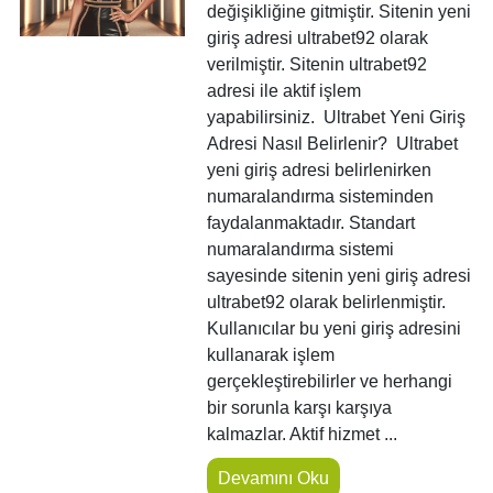
değişikliğine gitmiştir. Sitenin yeni
giriş adresi ultrabet92 olarak
verilmiştir. Sitenin ultrabet92
adresi ile aktif işlem
yapabilirsiniz. Ultrabet Yeni Giriş
Adresi Nasıl Belirlenir? Ultrabet
yeni giriş adresi belirlenirken
numaralandırma sisteminden
faydalanmaktadır. Standart
numaralandırma sistemi
sayesinde sitenin yeni giriş adresi
ultrabet92 olarak belirlenmiştir.
Kullanıcılar bu yeni giriş adresini
kullanarak işlem
gerçekleştirebilirler ve herhangi
bir sorunla karşı karşıya
kalmazlar. Aktif hizmet ...
Devamını Oku