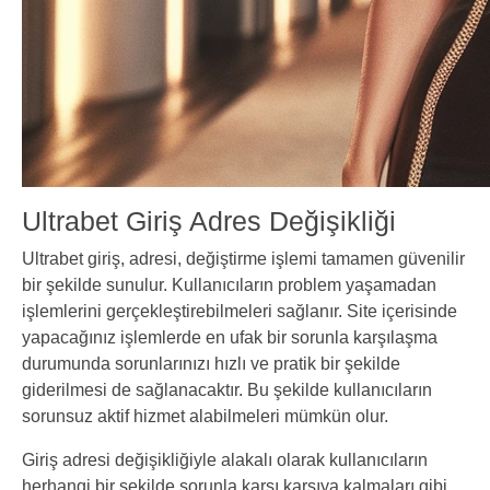
Ultrabet Giriş Adres Değişikliği
Ultrabet giriş, adresi, değiştirme işlemi tamamen güvenilir
bir şekilde sunulur. Kullanıcıların problem yaşamadan
işlemlerini gerçekleştirebilmeleri sağlanır. Site içerisinde
yapacağınız işlemlerde en ufak bir sorunla karşılaşma
durumunda sorunlarınızı hızlı ve pratik bir şekilde
giderilmesi de sağlanacaktır. Bu şekilde kullanıcıların
sorunsuz aktif hizmet alabilmeleri mümkün olur.
Giriş adresi değişikliğiyle alakalı olarak kullanıcıların
herhangi bir şekilde sorunla karşı karşıya kalmaları gibi